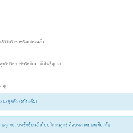
นพระธรรมราชาทรงแสดงแล้ว
ระสูตรประกาศพระสัมมาสัมโพธิญาณ
ทอญ.
ตะนะสุตตัง
(ฉบับเต็ม).
ตตนสุตตะ, บทขัดธัมมจักกัปปวัตตนสูตร คือบทสวดมนต์เดียวกัน