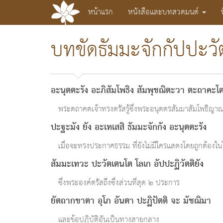
หน้าแรก
หนังสือและบทสวดมนต์
วิมุตติ
บทขัดธัมมะจักกัปปะว
บท
สวด
มนต์
แปล
และ
อะนุตตะรัง อะภิสัมโพธิง สัมพุชฌิตะวา ตะถาคะโ
พระ
ธรรม
พระตถาคตเจ้าทรงตรัสรู้ซึ่งพระอนุตตรสัมมาสัมโพธิญา
ของ
ปะฐะมัง ยัง อะเทเสสิ ธัมมะจักกัง อะนุตตะรัง
พระพุทธเจ้า
เมื่อจะทรงประกาศธรรม ที่ยังไม่มีใครแสดงโดยถูกต้อง
สัมมะเทวะ ปะวัตเตนโต โลเก อัปปะฏิวัตติยัง
ซึ่งพระองค์ตรัสถึงซึ่งส่วนที่สุด ๒ ประการ
ยัตถากขาตา อุโภ อันตา ปะฏิปัตติ จะ มัชฌิมา
และข้อปฏิบัติอันเป็นทางสายกลาง