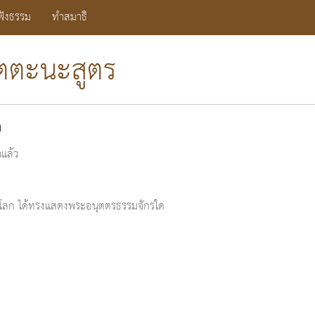
ฟังธรรม
ทำสมาธิ
ัตตะนะสูตร
ต
ณแล้ว
ในโลก ได้ทรงแสดงพระอนุตตรธรรมจักรใด