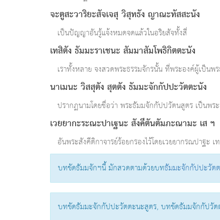
จะตูสะวาริยะสัจเจสุ วิสุทธัง ญาณะทัสสะนัง
เป็นปัญญาอันรู้แจ้งหมดจดแล้วในอริยสัจทั้งสี่
เทสิตัง ธัมมะราเชนะ สัมมาสัมโพธิกิตตะนัง
เราทั้งหลาย จงสวดพระธรรมจักรนั้น ที่พระองค์ผู้เป็
นาเมนะ วิสสุตัง สุตตัง ธัมมะจักกัปปะวัตตะนัง
ปรากฏนามโดยชื่อว่า พระธัมมจักกัปปวัตนสูตร เป็นพ
เวยยากะระณะปาเฐนะ สังคีตันตัมภะณามะ เส ฯ
อันพระสังคีติกาจารย์ร้อยกรองไว้โดยเวยยากรณปาฐะ เ
บทขัดธัมมจักฯนี้ มักสวดตามด้วยบท
ธัมมะจักกัปปะวัต
บทขัดธัมมะจักกัปปะวัตตะนะสูตร, บทขัดธัมมจักกัปวั