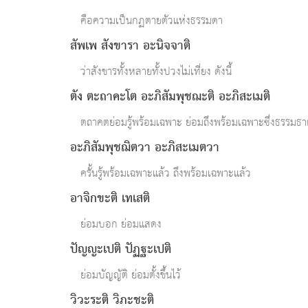
คือความเป็นกฏตายตัวแห่งธรรมดา
สัพเพ สังขารา อะนิจจาติ
ว่าสังขารทั้งหลายทั้งปวงไม่เที่ยง ดังนี้
ตัง ตะถาคะโต อะภิสัมพุชฌะติ อะภิสะเมติ
ตถาคตย่อมรู้พร้อมเฉพาะ ย่อมถึงพร้อมเฉพาะซึ่งธรรมธาตุ
อะภิสัมพุชฌิตวา อะภิสะเมตวา
ครั้นรู้พร้อมเฉพาะแล้ว ถึงพร้อมเฉพาะแล้ว
อาจิกขะติ เทเสติ
ย่อมบอก ย่อมแสดง
ปัญญะเปติ ปัฏฐะเปติ
ย่อมบัญญัติ ย่อมตั้งขึ้นไว้
วิวะระติ วิภะชะติ