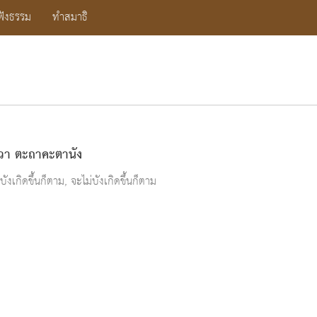
ฟังธรรม
ทำสมาธิ
วา ตะถาคะตานัง
งเกิดขึ้นก็ตาม, จะไม่บังเกิดขึ้นก็ตาม