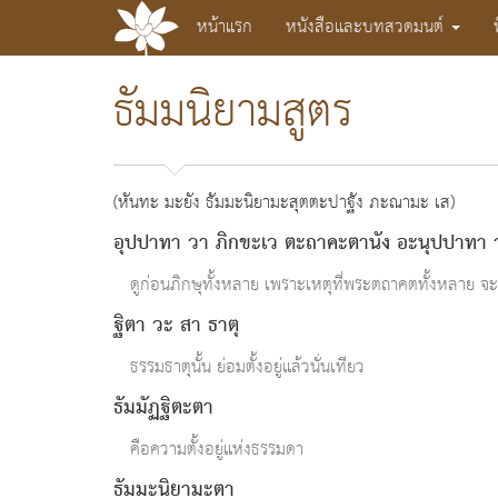
หน้าแรก
หนังสือและบทสวดมนต์
วิมุตติ
ธัมมนิยามสูตร
บท
สวด
มนต์
แปล
และ
(หันทะ มะยัง ธัมมะนิยามะสุตตะปาฐัง ภะณามะ เส)
พระ
ธรรม
อุปปาทา วา ภิกขะเว ตะถาคะตานัง อะนุปปาทา 
ของ
พระพุทธเจ้า
ดูก่อนภิกษุทั้งหลาย เพราะเหตุที่พระตถาคตทั้งหลาย จะบั
ฐิตา วะ สา ธาตุ
ธรรมธาตุนั้น ย่อมตั้งอยู่แล้วนั่นเทียว
ธัมมัฏฐิตะตา
คือความตั้งอยู่แห่งธรรมดา
ธัมมะนิยามะตา